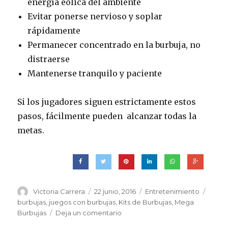
energía eólica del ambiente
Evitar ponerse nervioso y soplar
rápidamente
Permanecer concentrado en la burbuja, no
distraerse
Mantenerse tranquilo y paciente
Si los jugadores siguen estrictamente estos
pasos, fácilmente pueden alcanzar todas la
metas.
Autor
Victoria Carrera
Publicado
22 junio, 2016
Categorías
Entretenimiento
Etiqu
el
burbujas
,
juegos con burbujas
,
Kits de Burbujas
,
Mega
Burbujas
Deja un comentario
en
Juegos