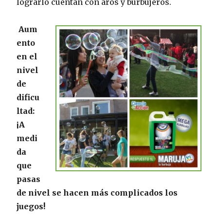
lograrlo cuentan con aros y burbujeros.
Aum
ento
en el
nivel
de
dificu
ltad:
¡A
medi
da
que
pasas
de nivel se hacen más complicados los
juegos!