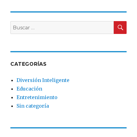
de
Mega
Burbujas
en
BU
Buscar
Argentina,
por:
experiencia
fascinante
para
niños
y
CATEGORÍAS
adultos!!
Diversión Inteligente
Educación
Entretenimiento
Sin categoría