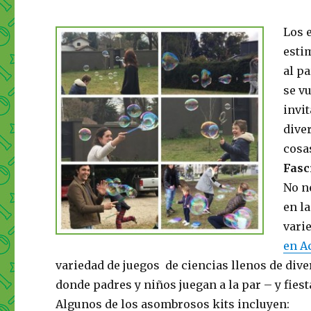
Los 
esti
al pa
se v
invit
dive
cosa
Fasc
No n
en l
vari
en A
variedad de juegos de ciencias llenos de div
donde padres y niños juegan a la par – y fiest
Algunos de los asombrosos kits incluyen: