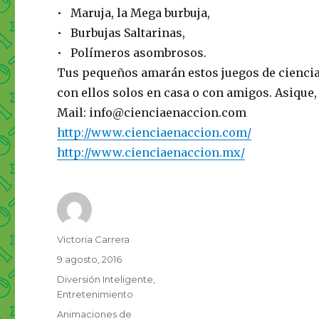
• Maruja, la Mega burbuja,
• Burbujas Saltarinas,
• Polímeros asombrosos.
Tus pequeños amarán estos juegos de ciencias 
con ellos solos en casa o con amigos. Asique
Mail: info@cienciaenaccion.com
http://www.cienciaenaccion.com/
http://www.cienciaenaccion.mx/
Autor
Victoria Carrera
Publicado
9 agosto, 2016
el
Categorías
Diversión Inteligente
,
Entretenimiento
Etiquetas
Animaciones de