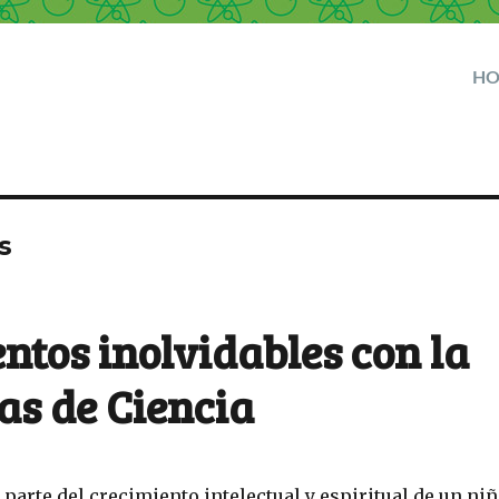
H
s
entos inolvidables con la
as de Ciencia
 parte del crecimiento intelectual y espiritual de un ni