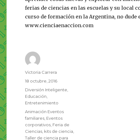
ferias de ciencias en las escuelas y su local 
curso de formación en la Argentina, no dude 
www.cienciaenaccion.com
Autor
Victoria Carrera
Publicado
18 octubre, 2016
el
Categorías
Diversión Inteligente
,
Educación
,
Entretenimiento
Etiquetas
Animación Eventos
familiares
,
Eventos
corporativos
,
Feria de
Ciencias
,
kits de ciencia
,
Taller de ciencia para