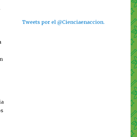
a
Tweets por el @Cienciaenaccion.
s
a
án
ia
os